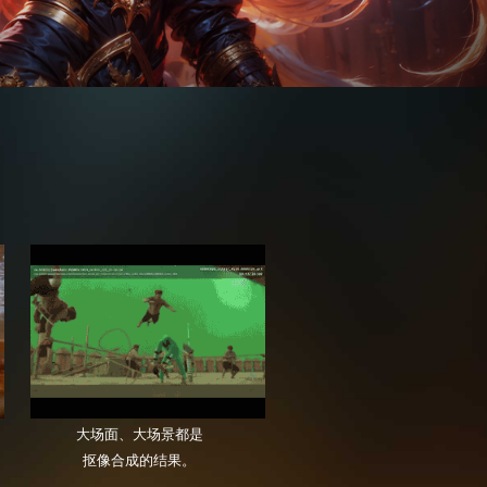
后期？
 FILM AND TELEVISION