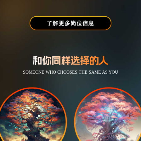
影视合成师
10-15K
后期特效师
15-20K